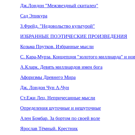
Дж.Лондон "Межзвездный скиталец"
Caд Эпикурa
З.Фрейд. "Недовольство культурой"
ИЗБРАННЫЕ ПОЭТИЧЕСКИЕ ПРОИЗВЕДЕНИЯ
Козьма Прутков. Избранные мысли
С. Кара-Мурза. Концепция "золотого миллиарда" и н
А.Кларк. Девять миллиардов имен бога
Афоризмы Древнего Мира
Дж. Лондон Чун А-Чун
Ст.Ежи Лец. Непричесанные мысли
Определения шуточные и нешуточные
Ален Бомбар. За бортом по своей воле
Ярослав Тёмный. Крестник