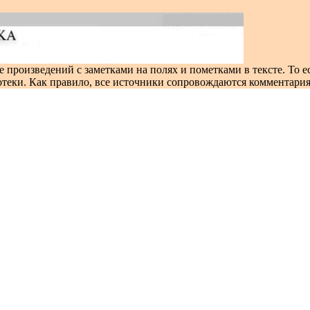
 произведений с заметками на полях и пометками в тексте. То ес
иотеки. Как правило, все источники сопровождаются комментари