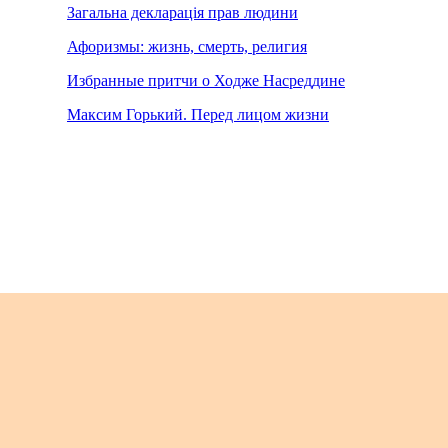
Загальна декларація прав людини
Афоризмы: жизнь, смерть, религия
Избранные притчи о Ходже Насреддине
Максим Горький. Перед лицом жизни
© 2001 По всем вопр