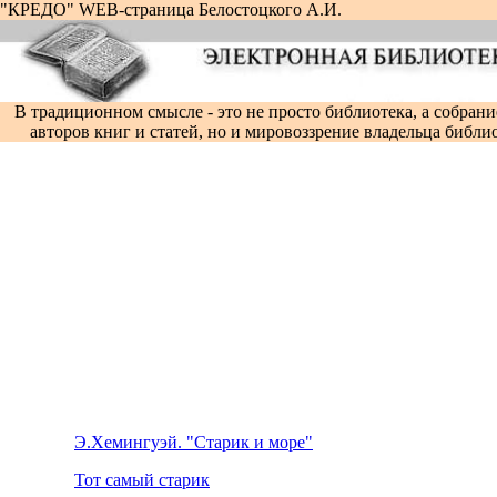
"КРЕДО" WEB-страница Белостоцкого А.И.
В традиционном смысле - это не просто библиотека, а собрание
авторов книг и статей, но и мировоззрение владельца библ
Э.Хемингуэй. "Старик и море"
Тот самый старик